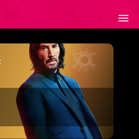
Naviga
念
ト