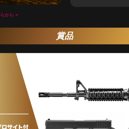
らから >
賞品