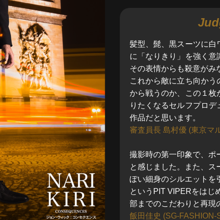
Jud
髪型、髭、黒スーツに白
に「なりきり」を強く意
その表情からも殺意がみ
これから敵に立ち向かう
から戦うのか、この１枚
りたくなるセルフプロデ
作品だと思います。
審査員長 島村優 (東京マル
撮影時の第一印象で、ポ
と感じました。また、ス
ぽい細身のシルエットを
という
PIT VIPER
をはじ
部までのこだわりと再現
飯田佳史 (SG-FASHION-