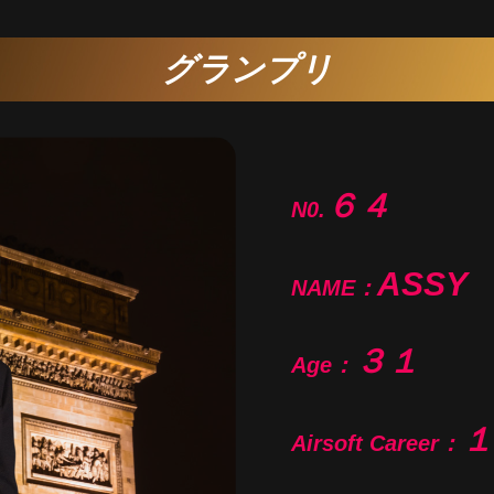
グランプリ
６４
N0.
ASSY
NAME：
３１
Age：
１
Airsoft Career：