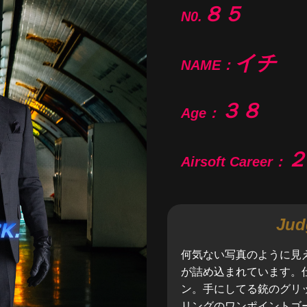
８５
N0.
イチ
NAME：
３８
Age：
２
Airsoft Career：
Jud
何気ない写真のように見
が詰め込まれています。
ン。手にしてる銃のグリ
リングのワンポイントゴ