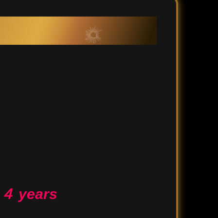
４
y
ears