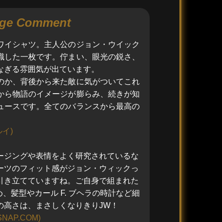
ge Comment
ワイシャツ。主人公のジョン・ウイック
識した一枚です。佇まい、眼光の鋭さ、
なぎる雰囲気が出ています。
のか、背後から来た敵に気がついてこれ
から物語のイメージが膨らみ、続きが知
ュースです。全てのバランスから最高の
イ)
ージングや表情をよく研究されているな
ーツのフィット感がジョン・ウィックっ
引き立てていますね。ご自身で組まれた
め、髪型やカール
F.
ブヘラの時計など細
の高さは、まさしくなりきり
JW
！
SNAP.COM)