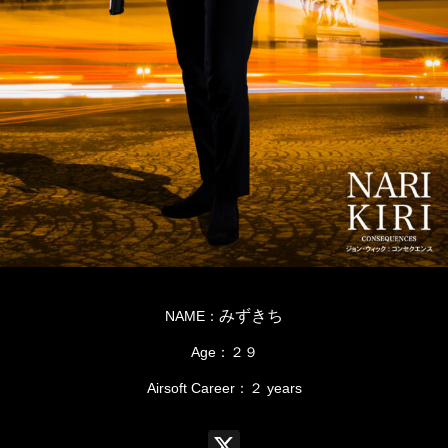
みずきち
NAME：
Age：２９
Airsoft Career：２ years
X