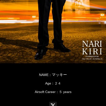
マッキー
NAME：
Age：２４
Airsoft Career：５ years
X