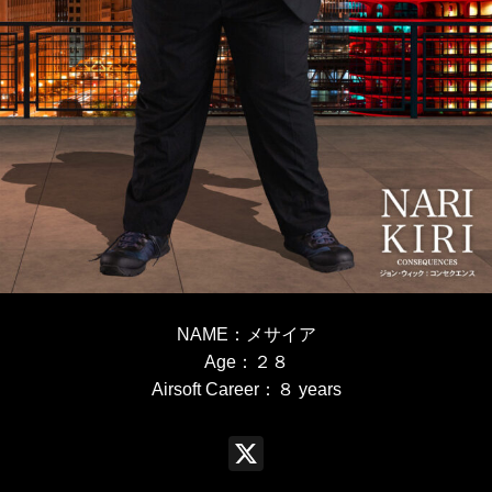
NAME
：
メサイア
Age
：２８
Airsoft Career
：８
years
X