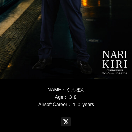
NAME
：
くまぼん
Age
：３８
Airsoft Career
：１０
years
X