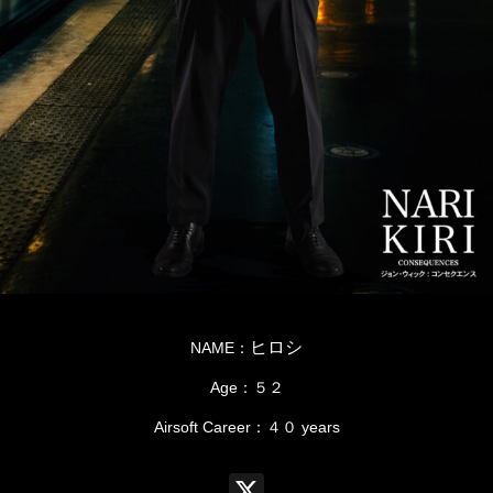
ヒロシ
NAME：
Age：５２
Airsoft Career：４０ years
X