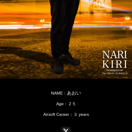
あおい
NAME：
Age：２５
Airsoft Career：３ years
X