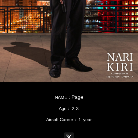
Page
NAME：
Age：２３
Airsoft Career：１ year
X