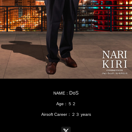
DoS
NAME：
Age：５２
Airsoft Career：２３ years
X