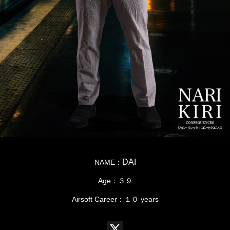
DAI
NAME：
Age：３９
Airsoft Career：１０ years
X