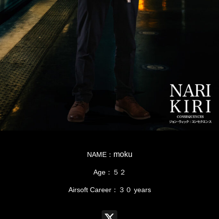
moku
NAME：
Age：５２
Airsoft Career：３０ years
X