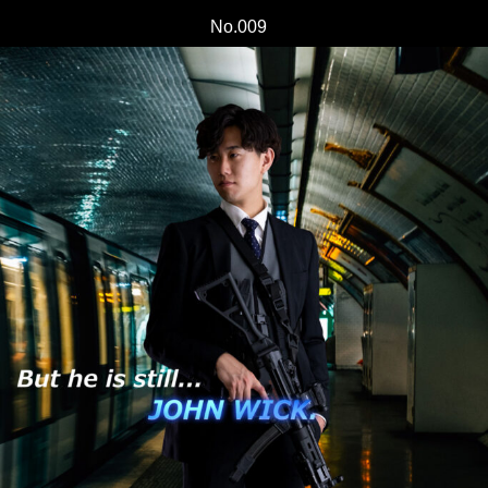
No.009