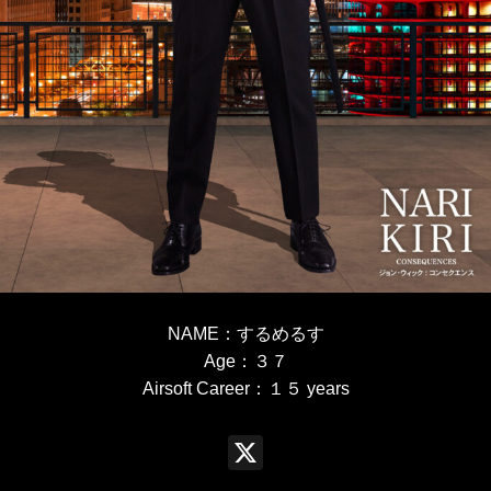
NAME
：
するめるす
Age
：３７
Airsoft Career
：１５
years
X