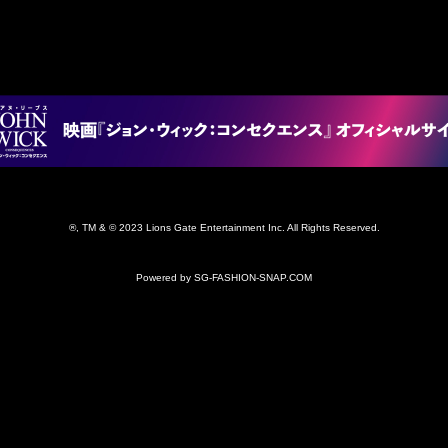
®, TM & © 2023 Lions Gate Entertainment Inc. All Rights Reserved.
Powered by SG-FASHION-SNAP.COM