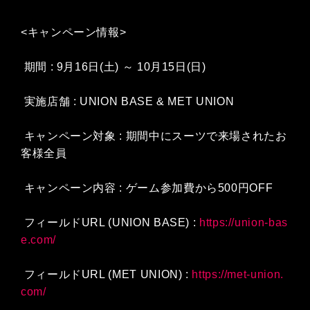
<
キャンペーン情報
>
期間
: 9
月
16
日
(
土
)
～
10
月
15
日
(
日
)
実施店舗
: UNION BASE & MET UNION
キャンペーン対象
:
期間中にスーツで来場されたお
客様全員
キャンペーン内容
:
ゲーム参加費から
500
円
OFF
フィールド
URL (UNION BASE) :
https://union-bas
e.com/
フィールド
URL (MET UNION) :
https://met-union.
com/